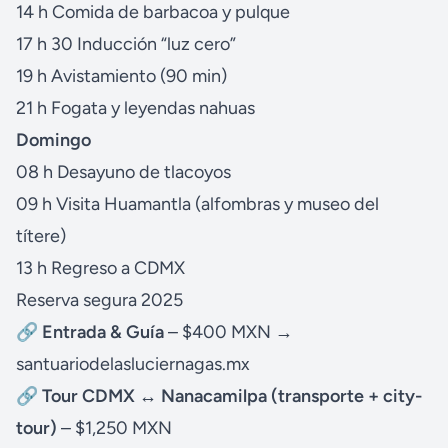
14 h Comida de barbacoa y pulque
17 h 30 Inducción “luz cero”
19 h Avistamiento (90 min)
21 h Fogata y leyendas nahuas
Domingo
08 h Desayuno de tlacoyos
09 h Visita Huamantla (alfombras y museo del
títere)
13 h Regreso a CDMX
Reserva segura 2025
🔗
Entrada & Guía
– $400 MXN →
santuariodelasluciernagas.mx
🔗
Tour CDMX ↔ Nanacamilpa (transporte + city-
tour)
– $1,250 MXN